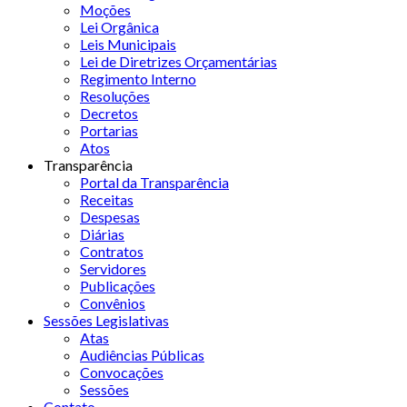
Moções
Lei Orgânica
Leis Municipais
Lei de Diretrizes Orçamentárias
Regimento Interno
Resoluções
Decretos
Portarias
Atos
Transparência
Portal da Transparência
Receitas
Despesas
Diárias
Contratos
Servidores
Publicações
Convênios
Sessões Legislativas
Atas
Audiências Públicas
Convocações
Sessões
Contato