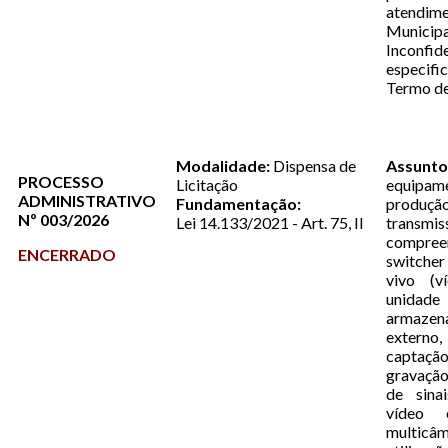
atendim
Muni
Inconfid
especi
Termo de
Modalidade:
Dispensa de
Assunt
PROCESSO
Licitação
equipa
ADMINISTRATIVO
Fundamentação:
produçã
Nº 003/2026
Lei 14.133/2021 - Art. 75, II
transmis
compree
ENCERRADO
switcher
vivo (v
uni
armazen
externo
captaçã
gravação
de sina
vídeo 
multic