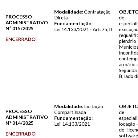
Modalidade:
Contratação
OBJETO
PROCESSO
Direta
de 
ADMINISTRATIVO
Fundamentação:
especi
Nº 015/2025
Lei 14.133/2021 - Art. 75, II
execução
requal
ENCERRADO
plenár
Muni
Inconfi
conte
armário 
Segunda 
B, lado d
Modalidade:
Licitação
OBJETO
PROCESSO
Compartilhada
de 
ADMINISTRATIVO
Fundamentação:
especia
Nº 014/2025
Lei 14.133/2021
locação 
de lice
ENCERRADO
software