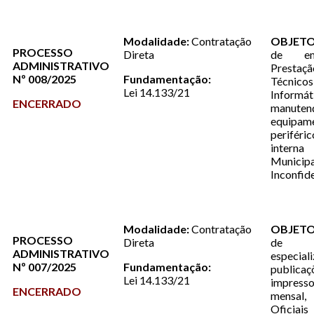
Modalidade:
Contratação
OBJETO
PROCESSO
Direta
de em
ADMINISTRATIVO
Prestaç
Nº 008/2025
Fundamentação:
Técn
Lei 14.133/21
Informát
ENCERRADO
manu
equipame
perifé
intern
Muni
Inconfi
Modalidade:
Contratação
OBJETO
PROCESSO
Direta
de 
ADMINISTRATIVO
especi
Nº 007/2025
Fundamentação:
publica
Lei 14.133/21
impresso
ENCERRADO
mensa
Oficia