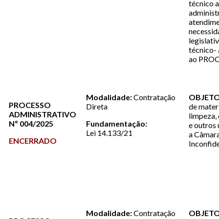
técnico 
administr
atendime
necessid
legislati
técnico-
ao PRO
Modalidade:
Contratação
OBJETO
PROCESSO
Direta
de materi
ADMINISTRATIVO
limpeza, 
Nº 004/2025
Fundamentação:
e outros 
Lei 14.133/21
a Câmara
ENCERRADO
Inconfid
Modalidade:
Contratação
OBJETO