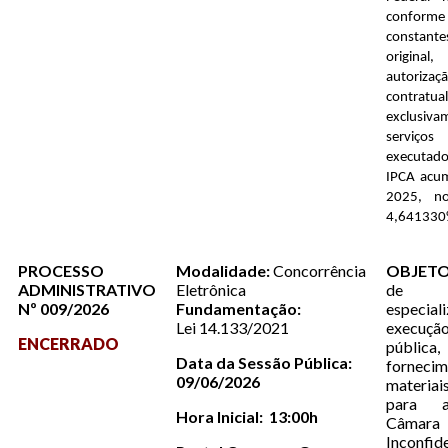
conforme
constant
origina
autoriza
contratua
exclusiv
serviço
executad
IPCA acu
2025, no
4,64133
PROCESSO
Modalidade:
Concorrência
OBJETO
ADMINISTRATIVO
Eletrônica
de 
Nº 009/2026
Fundamentação:
espec
Lei 14.133/2021
execu
ENCERRADO
públ
Data da Sessão Pública:
forne
09/06/2026
materiai
para a
Hora Inicial: 13:00h
Câmara 
Inconfid