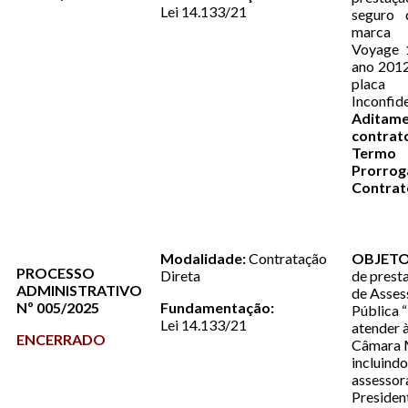
Lei 14.133/21
seguro 
marc
Voyage 1
ano 2012
placa
Inconfid
Adit
contra
Te
Prorr
Contra
Modalidade:
Contratação
OBJETO
PROCESSO
Direta
de prest
ADMINISTRATIVO
de Asses
Nº 005/2025
Fundamentação:
Pública “
Lei 14.133/21
atender 
ENCERRADO
Câmara M
incluindo
assessor
Presiden