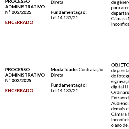
PROCESSO
Direta
de gêner
ADMINISTRATIVO
para ate
Nº 003/2025
Fundamentação:
departa
Lei 14.133/21
Câmara M
ENCERRADO
Inconfid
OBJETO
PROCESSO
Modalidade:
Contratação
de prest
ADMINISTRATIVO
Direta
de fotog
Nº 002/2025
e gravaç
Fundamentação:
digital 
ENCERRADO
Lei 14.133/21
Ordinári
Extraordi
Audiênci
demais e
Câmara M
Inconfid
o ano de