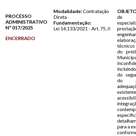
Modalidade:
Contratação
OBJETO
PROCESSO
Direta
de 
ADMINISTRATIVO
Fundamentação:
espec
Nº 017/2025
Lei 14.133/2021 - Art. 75, II
prestaçã
engenha
ENCERRADO
elaboraç
técnico
do préd
Muni
Inconfid
incluind
do segu
do p
adequaç
exist
acessibi
integraç
contemp
espec
detalham
para a e
conform