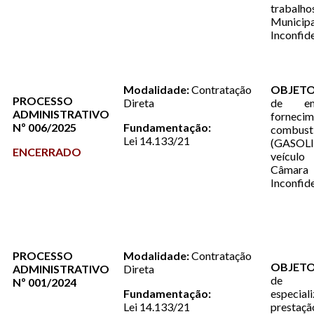
trabalh
Muni
Inconfi
Modalidade:
Contratação
OBJETO
PROCESSO
Direta
de em
ADMINISTRATIVO
forne
Nº 006/2025
Fundamentação:
combustí
Lei 14.133/21
(GASOL
ENCERRADO
veícul
Câmara 
Inconfi
PROCESSO
Modalidade:
Contratação
OBJET
ADMINISTRATIVO
Direta
de 
Nº 001/2024
Fundamentação:
espec
Lei 14.133/21
prestaçã