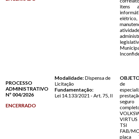
correla
itens a
informá
elétrico
manut
atividad
admini
legislat
Muni
Inconfi
Modalidade:
Dispensa de
OBJETO
PROCESSO
Licitação
de 
ADMINISTRATIVO
Fundamentação:
especi
Nº 004/2026
Lei 14.133/2021 - Art. 75, II
prestaçã
segur
ENCERRADO
comp
VOLKS
VIRTUS 
TSI 
FAB/MO
placa 