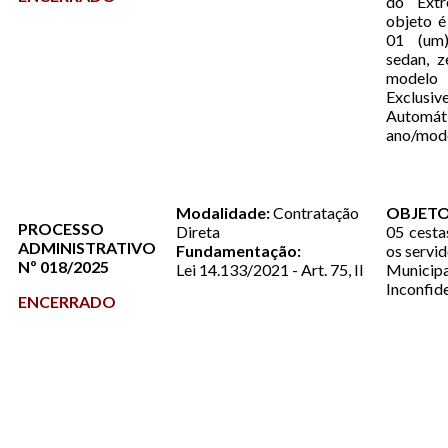
do Extr
objeto é
01 (um)
sedan, z
model
Exclus
Automáti
ano/mod
Modalidade:
Contratação
OBJETO
PROCESSO
Direta
05 cesta
ADMINISTRATIVO
Fundamentação:
os servi
Nº 018/2025
Lei 14.133/2021 - Art. 75, II
Muni
Inconfid
ENCERRADO