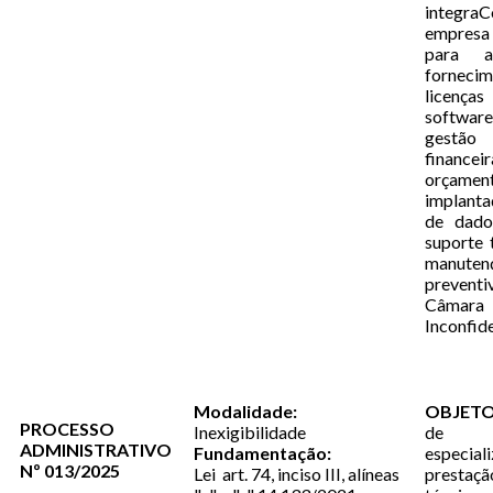
integra
empresa
para 
forne
licenç
software
gestão a
fina
orçament
implant
de dados
suporte 
manutenç
preven
Câmara 
Inconfid
Modalidade:
OBJETO
PROCESSO
Inexigibilidade
de 
ADMINISTRATIVO
Fundamentação:
especi
Nº 013/2025
Lei art. 74, inciso III, alíneas
prestaç