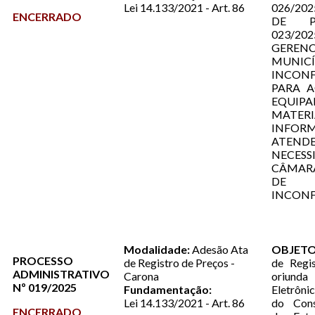
Lei 14.133/2021 - Art. 86
026/20
ENCERRADO
DE P
023/202
GEREN
MUNI
INCONF
PARA A
EQUIP
MATE
INFOR
ATE
NECES
CÂMAR
DE
INCONF
Modalidade:
Adesão Ata
OBJETO
PROCESSO
de Registro de Preços -
de Regi
ADMINISTRATIVO
Carona
oriund
Nº 019/2025
Fundamentação:
Eletrôni
Lei 14.133/2021 - Art. 86
do Cons
ENCERRADO