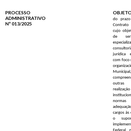
PROCESSO
OBJETO
ADMINISTRATIVO
do prazo
Nº 013/2025
Contrat
cujo obj
de serv
especi
consulto
jurídica 
com foco 
organiza
Municipal
compree
outras 
realizaçã
instituci
normas
adequação
cargos às 
o supor
impleme
Federal 