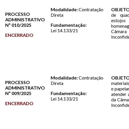
Modalidade:
Contratação
OBJETO
PROCESSO
Direta
de quadr
ADMINISTRATIVO
estojos
Nº 010/2025
Fundamentação:
homen
Lei 14.133/21
Câmara 
ENCERRADO
Inconfid
Modalidade:
Contratação
OBJETO
PROCESSO
Direta
materiai
ADMINISTRATIVO
e papelar
Nº 009/2025
Fundamentação:
atender 
Lei 14.133/21
da Câmar
ENCERRADO
Inconfi