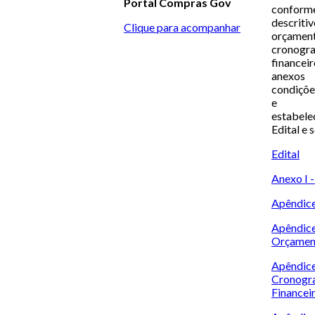
Portal Compras Gov
confor
descrit
Clique para acompanhar
orçament
cronog
finance
anexo
condiçõe
e ex
estabel
Edital e 
Edital
Anexo I 
Apêndice
Apêndice
Orçamen
Apênd
Cronog
Financei