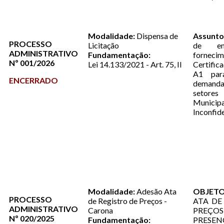
Modalidade:
Dispensa de
Assunto
PROCESSO
Licitação
de em
ADMINISTRATIVO
Fundamentação:
forne
Nº 001/2026
Lei 14.133/2021 - Art. 75, II
Certific
A1 par
ENCERRADO
demanda
setore
Muni
Inconfi
Modalidade:
Adesão Ata
OBJETO
PROCESSO
de Registro de Preços -
ATA DE
ADMINISTRATIVO
Carona
PREÇO
Nº 020/2025
Fundamentação:
PRES