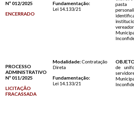
Nº 012/2025
Fundamentação:
pasta
Lei 14.133/21
persona
ENCERRADO
identif
instit
vereado
Muni
Inconfi
Modalidade:
Contratação
OBJET
PROCESSO
Direta
de unif
ADMINISTRATIVO
servido
Nº 011/2025
Fundamentação:
Muni
Lei 14.133/21
Inconfi
LICITAÇÃO
FRACASSADA