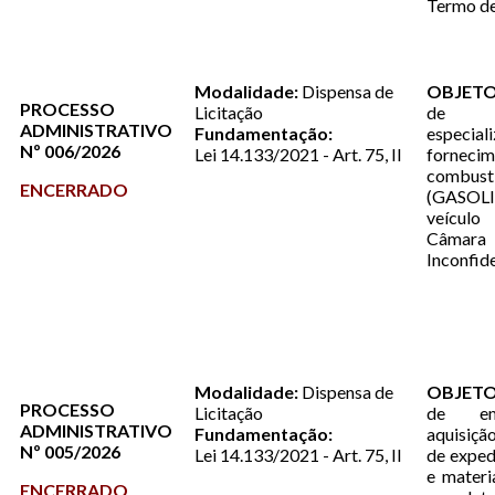
Termo de
Modalidade:
Dispensa de
OBJETO
PROCESSO
Licitação
de 
ADMINISTRATIVO
Fundamentação:
especi
Nº 006/2026
Lei 14.133/2021 - Art. 75, II
forne
combustí
ENCERRADO
(GASOL
veícul
Câmara 
Inconfi
Modalidade:
Dispensa de
OBJETO
PROCESSO
Licitação
de em
ADMINISTRATIVO
Fundamentação:
aquisiçã
Nº 005/2026
Lei 14.133/2021 - Art. 75, II
de exped
e materi
ENCERRADO