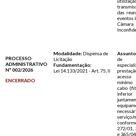
utili
transmi
das reun
eventos i
Câmara 
Inconfi
Modalidade:
Dispensa de
Assunto
PROCESSO
Licitação
de 
ADMINISTRATIVO
Fundamentação:
espec
Nº 002/2026
Lei 14.133/2021 - Art. 75, II
prestaçã
acesso
ENCERRADO
mínimo
cabo (fi
infer
junta
equipam
necess
serviço/
conform
272/01, 
e 365/0