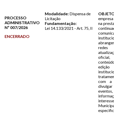
Modalidade:
Dispensa de
OBJETO
PROCESSO
Licitação
empresa
ADMINISTRATIVO
Fundamentação:
na prest
Nº 007/2026
Lei 14.133/2021 - Art. 75, II
conti
comunic
ENCERRADO
instituci
abrangen
redes
atualiz
oficial
conteúd
ediçã
insti
tratamen
com a f
divulgar
eventos
infor
interes
Municip
especi