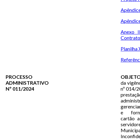
Apêndice
Apêndice
Anexo I
Contrat
Planilha
Referênci
PROCESSO
OBJETO
ADMINISTRATIVO
da vigên
Nº 011/2024
nº 014/2
prestaçã
administ
gerencia
e forn
cartão a
servido
Muni
Inconfid