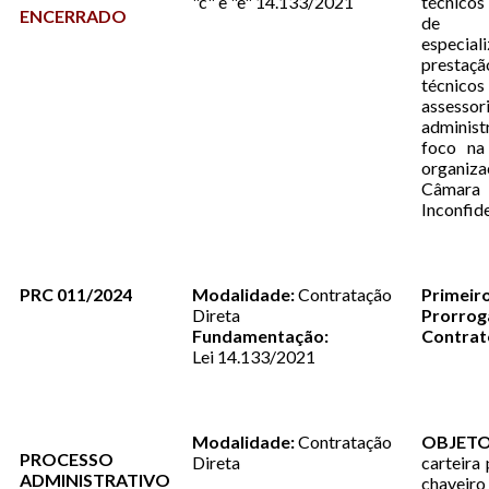
"c" e "e" 14.133/2021
técnicos
ENCERRADO
de 
especi
prestaç
técnicos
assesso
adminis
foco na 
organiza
Câmara 
Inconfid
PRC 011/2024
Modalidade:
Contratação
Primei
Direta
Prorr
Fundamentação:
Contrat
Lei 14.133/2021
Modalidade:
Contratação
OBJETO
PROCESSO
Direta
carteira 
ADMINISTRATIVO
chaveir