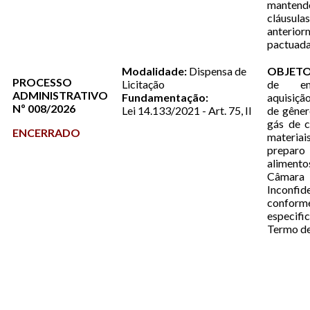
mantend
cláusul
anterior
pactuada
Modalidade:
Dispensa de
OBJETO
PROCESSO
Licitação
de em
ADMINISTRATIVO
Fundamentação:
aquisiçã
Nº 008/2026
Lei 14.133/2021 - Art. 75, II
de gêner
gás de c
ENCERRADO
materiai
preparo
alimento
Câmara 
Inconfid
conform
especi
Termo de