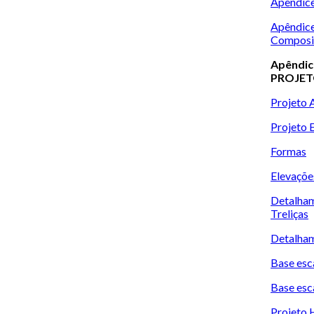
Apêndice
Apên
Composi
Apên
PROJET
Projeto 
Projeto E
Formas
Elevaçõe
Detal
Treliças
Detalham
Base esc
Base esc
Projeto 