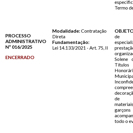
especi
Termo de
Modalidade:
Contratação
OBJETO
PROCESSO
Direta
de 
ADMINISTRATIVO
Fundamentação:
especi
Nº 016/2025
Lei 14.133/2021 - Art. 75, II
prestaçã
organiza
ENCERRADO
Solene 
Título
Honorár
Muni
Inconfid
compree
decoraç
de inf
materia
gar
acompa
todo o e