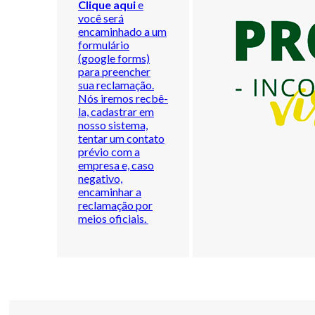
Clique aqui
e
você será
encaminhado a um
formulário
(google forms)
para preencher
sua reclamação.
Nós iremos recbê-
la, cadastrar em
nosso sistema,
tentar um contato
prévio com a
empresa e, caso
negativo,
encaminhar a
reclamação por
meios oficiais.