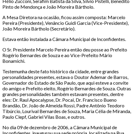
Hélio Zucconi, Serafim Batista da Silva, Silvio Pistelli, Benedito
Pinto de Mendonça e João Moreira Bártholo.
A Mesa Diretora na ocasião, ficou assim composta: Marcelo
Pereira (Presidente), Venâncio Guidi Garcia (Vice-Presidente),
João Moreira Bártholo (Secretário).
Estava então instalada a Câmara Municipal de Inconfidentes.
O Sr. Presidente Marcelo Pereira então deu posse ao Prefeito
Rogério Bernardes de Souza e ao Vice-Prefeito Mário
Bonamichi.
Testemunha deste fato histórico da cidade, entre grandes
personalidades presentes, estava o Doutor Ademar de Barros,
Governador do Estado de São Paulo, que aqui esteve a convite
do amigo e Prefeito eleito, Rogério Bernardes de Souza. Outras
grandes personalidades também estavam presentes, dentre
eles: Dr. Raul Apocalypse, Dr. Pocai, Dr. Francisco Bueno
Brandão, Dr. João de Almeida Rossi, Padre Antônio Teodoro
Tibúrcio, Lourival Bernardes de Souza, Maria Célia de Miranda,
Paulo Clepf, Gabriel Vilas Boas, e outros.
No dia 09 de dezembro de 2006, a Câmara Municipal de
Inconfidentes, inaugurou sua sede própria, localizada na Rua