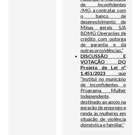
de Inconfidentes
/MG, a contratar com
o banco de
desenvolvimento de
Minas gerais S/A
BDMG Operações de
crédito com outorga
de garantia e dá
outras providências.”
DISCUSSÃO E
VOTAÇÃO DO
Projeto de Lei nº
1.451/2023
que
“Institui no município
de Inconfidentes, o
Programa Mulher
Independente,
destinado ao apoio na
geração de emprego e
renda ás mulheres em
situação de violência
doméstica e familiar.”