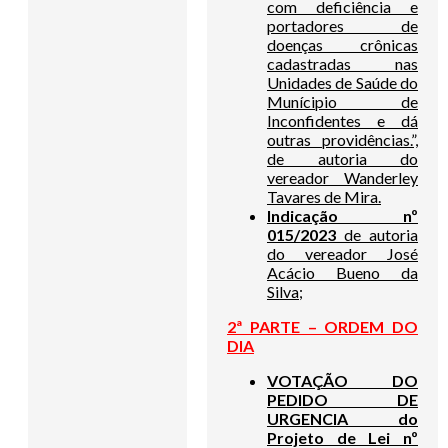
com deficiência e
portadores de
doenças crônicas
cadastradas nas
Unidades de Saúde do
Munícipio de
Inconfidentes e dá
outras providências.”,
de autoria do
vereador Wanderley
Tavares de Mira.
Indicação nº
015/2023
de autoria
do vereador José
Acácio Bueno da
Silva;
2ª PARTE – ORDEM DO
DIA
VOTAÇÃO DO
PEDIDO DE
URGENCIA do
Projeto de Lei nº