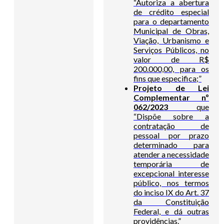
“Autoriza a abertura
de crédito especial
para o departamento
Municipal de Obras,
Viação, Urbanismo e
Serviços Públicos, no
valor de R$
200.000,00, para os
fins que especifica;”
Projeto de Lei
Complementar nº
062/2023
que
“Dispõe sobre a
contratação de
pessoal por prazo
determinado para
atender a necessidade
temporária de
excepcional interesse
público, nos termos
do inciso IX do Art. 37
da Constituição
Federal, e dá outras
providências.”