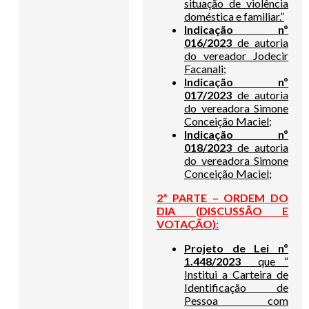
situação de violência
doméstica e familiar.”
Indicação nº
016/2023
de autoria
do vereador Jodecir
Facanali;
Indicação nº
017/2023
de autoria
do vereadora Simone
Conceição Maciel;
Indicação nº
018/2023
de autoria
do vereadora Simone
Conceição Maciel;
2ª PARTE – ORDEM DO
DIA (
DISCUSSÃO E
VOTAÇÃO):
Projeto de Lei nº
1.448/2023
que “
Institui a Carteira de
Identificação de
Pessoa com