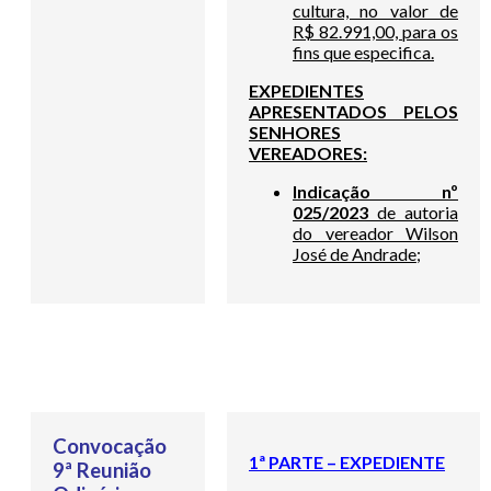
cultura, no valor de
R$ 82.991,00, para os
fins que especifica.
EXPEDIENTES
APRESENTADOS PELOS
SENHORES
VEREADORES:
Indicação nº
025/2023
de autoria
do vereador Wilson
José de Andrade;
Convocação
1ª PARTE – EXPEDIENTE
9ª Reunião