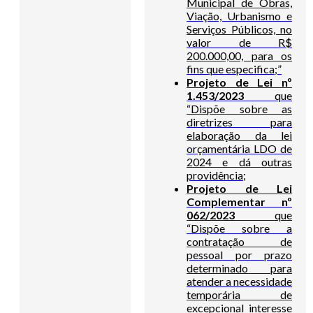
Municipal de Obras,
Viação, Urbanismo e
Serviços Públicos, no
valor de R$
200.000,00, para os
fins que especifica;”
Projeto de Lei nº
1.453/2023
que
“Dispõe sobre as
diretrizes para
elaboração da lei
orçamentária LDO de
2024 e dá outras
providência;
Projeto de Lei
Complementar nº
062/2023
que
“Dispõe sobre a
contratação de
pessoal por prazo
determinado para
atender a necessidade
temporária de
excepcional interesse