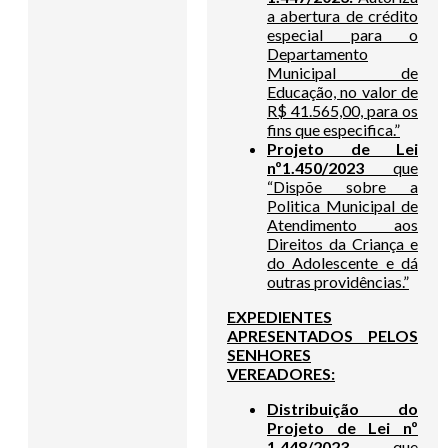
a abertura de crédito
especial para o
Departamento
Municipal de
Educação, no valor de
R$ 41.565,00, para os
fins que especifica.”
Projeto de Lei
nº1.450/2023
que
“Dispõe sobre a
Politica Municipal de
Atendimento aos
Direitos da Criança e
do Adolescente e dá
outras providências.”
EXPEDIENTES
APRESENTADOS PELOS
SENHORES
VEREADORES:
Distribuição do
Projeto de Lei nº
1.448/2023
que