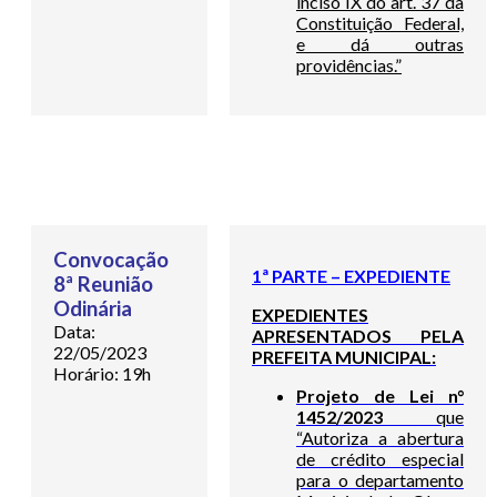
inciso IX do art. 37 da
Constituição Federal,
e dá outras
providências.”
Convocação
1ª PARTE – EXPEDIENTE
8ª Reunião
Odinária
EXPEDIENTES
Data:
APRESENTADOS PELA
22/05/2023
PREFEITA MUNICIPAL:
Horário: 19h
Projeto de Lei n°
1452/2023
que
“Autoriza a abertura
de crédito especial
para o departamento