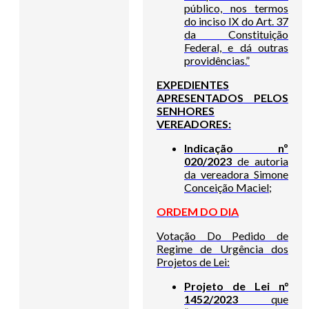
público, nos termos
do inciso IX do Art. 37
da Constituição
Federal, e dá outras
providências.”
EXPEDIENTES
APRESENTADOS PELOS
SENHORES
VEREADORES:
Indicação nº
020/2023
de autoria
da vereadora Simone
Conceição Maciel;
ORDEM DO DIA
Votação Do Pedido de
Regime de Urgência dos
Projetos de Lei:
Projeto de Lei n°
1452/2023
que