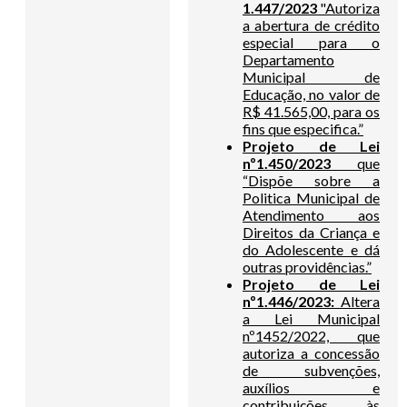
1.447/2023
"Autoriza
a abertura de crédito
especial para o
Departamento
Municipal de
Educação, no valor de
R$ 41.565,00, para os
fins que especifica.”
Projeto de Lei
nº1.450/2023
que
“Dispõe sobre a
Politica Municipal de
Atendimento aos
Direitos da Criança e
do Adolescente e dá
outras providências.”
Projeto de Lei
nº1.446/2023:
Altera
a Lei Municipal
nº1452/2022, que
autoriza a concessão
de subvenções,
auxílios e
contribuições às