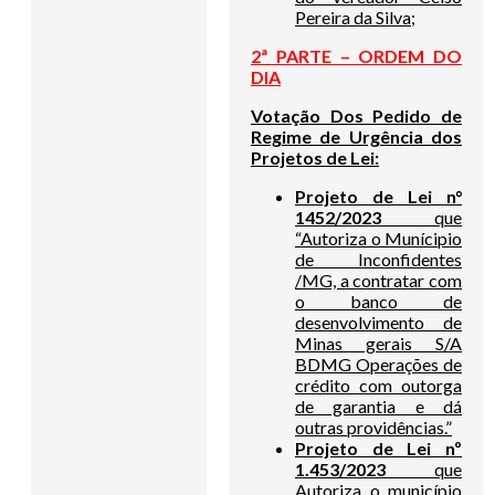
Pereira da Silva;
2ª PARTE – ORDEM DO
DIA
Votação Dos Pedido de
Regime de Urgência dos
Projetos de Lei:
Projeto de Lei n°
1452/2023
que
“Autoriza o Munícipio
de Inconfidentes
/MG, a contratar com
o banco de
desenvolvimento de
Minas gerais S/A
BDMG Operações de
crédito com outorga
de garantia e dá
outras providências.”
Projeto de Lei nº
1.453/2023
que
Autoriza o município