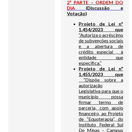
2ª PARTE – ORDEM DO
DIA
(Discussão e
Votação)
Projeto de Lei nº
1.454/2023 que
“Autoriza o acréscimo
de subvenções sociais
e a abertura de
crédito especial , à
entidade que
especifica.”
Projeto de Lei nº
1.455/2023 que
“Dispõe sobre a
autorização
Legislativa para que o
município possa
firmar termo de
parceria, com apoio
financeiro, ao Projeto
de “Equoterapia”, do
Instituto Federal Sul
De Minas – Campus