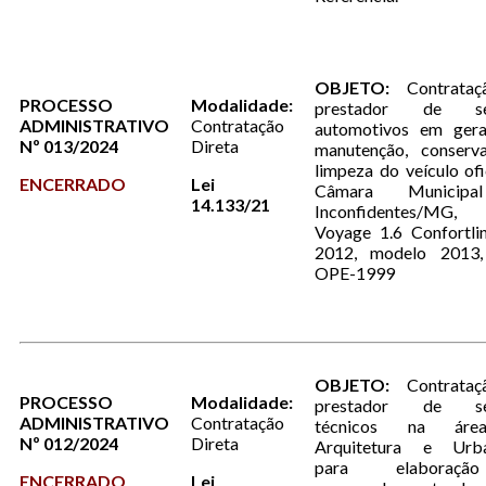
OBJETO:
Contrataç
PROCESSO
Modalidade:
prestador de ser
ADMINISTRATIVO
Contratação
automotivos em gera
Nº 013/2024
Direta
manutenção, conserv
limpeza do veículo ofi
ENCERRADO
Lei
Câmara Municip
14.133/21
Inconfidentes/MG,
Voyage 1.6 Confortli
2012, modelo 2013,
OPE-1999
OBJETO:
Contrataç
PROCESSO
Modalidade:
prestador de ser
ADMINISTRATIVO
Contratação
técnicos na ár
Nº 012/2024
Direta
Arquitetura e Urb
para elaboraç
ENCERRADO
Lei