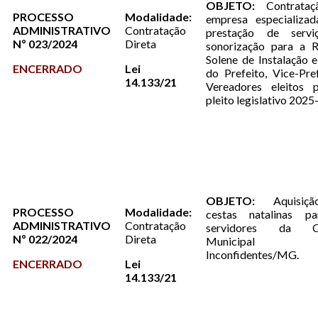
OBJETO:
Contrata
PROCESSO
Modalidade:
empresa especializad
ADMINISTRATIVO
Contratação
prestação de serv
Nº 023/2024
Direta
sonorização para a R
Solene de Instalação 
ENCERRADO
Lei
do Prefeito, Vice-Pre
14.133/21
Vereadores eleitos 
pleito legislativo 202
OBJETO:
Aquisiç
PROCESSO
Modalidade:
cestas natalinas p
ADMINISTRATIVO
Contratação
servidores da C
Nº 022/2024
Direta
Municipal
Inconfidentes/MG.
ENCERRADO
Lei
14.133/21