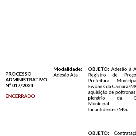
Modalidade:
OBJETO:
Adesão à 
PROCESSO
Adesão Ata
Registro de Preç
ADMINISTRATIVO
Prefeitura Munici
Nº 017/2024
Ewbank da Câmara/MG
aquisição de poltronas
ENCERRADO
plenário da C
Municipal
Inconfidentes/MG.
OBJETO:
Contrataç