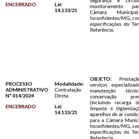
segurança e circu
ENCERRADO
Lei
monitoramento p
14.133/21
Câmara Municip
Inconfidentes/MG., c
especificações do Te
Referência.
OBJETO:
Prestaç
PROCESSO
Modalidade:
serviços especializa
ADMINISTRATIVO
Contratação
manutenção técn
Nº 014/2024
Direta
conservação preve
(incluindo recarga d
ENCERRADO
Lei
limpeza e higienizaç
14.133/21
aparelhos de ar condi
para a Câmara Munici
Inconfidentes/MG., c
especificações do Te
Referência.