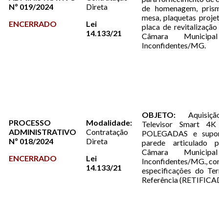
Nº 019/2024
Direta
de homenagem, pris
mesa, plaquetas proje
ENCERRADO
Lei
placa de revitalização
14.133/21
Câmara Municip
Inconfidentes/MG.
OBJETO:
Aquisiç
PROCESSO
Modalidade:
Televisor Smart 4
ADMINISTRATIVO
Contratação
POLEGADAS e supor
Nº 018/2024
Direta
parede articulado 
Câmara Municip
ENCERRADO
Lei
Inconfidentes/MG., c
14.133/21
especificações do Te
Referência (RETIFIC