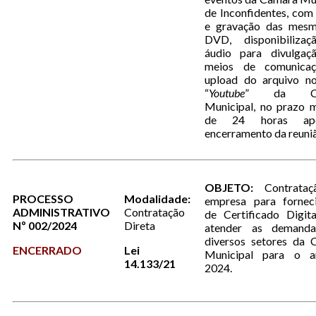
de Inconfidentes, com
e gravação das mes
DVD, disponibiliza
áudio para divulgaç
meios de comunica
upload do arquivo no
“
Youtube
” da Câ
Municipal, no prazo 
de 24 horas a
encerramento da reuni
OBJETO:
Contrata
PROCESSO
Modalidade:
empresa para fornec
ADMINISTRATIVO
Contratação
de Certificado Digit
Nº 002/2024
Direta
atender as demand
diversos setores da 
ENCERRADO
Lei
Municipal para o 
14.133/21
2024.