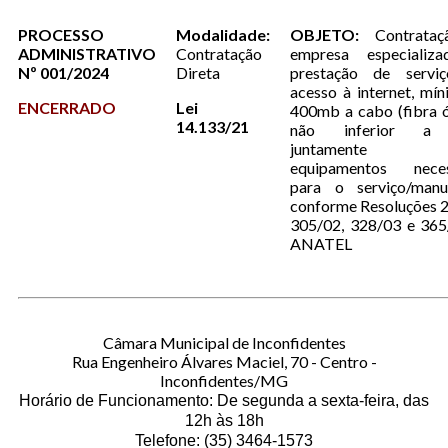
PROCESSO
Modalidade:
OBJETO:
Contrata
ADMINISTRATIVO
Contratação
empresa especializ
Nº 001/2024
Direta
prestação de servi
acesso à internet, mí
ENCERRADO
Lei
400mb a cabo (fibra ó
14.133/21
não inferior a
juntamente
equipamentos neces
para o serviço/manu
conforme Resoluções 
305/02, 328/03 e 365
ANATEL
Câmara Municipal de Inconfidentes
Rua Engenheiro Álvares Maciel, 70 - Centro -
Inconfidentes/MG
Horário de Funcionamento: De segunda a sexta-feira, das
12h às 18h
Telefone: (35) 3464-1573