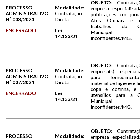
OBJETO:
Contrata
PROCESSO
Modalidade:
empresa especializad
ADMINISTRATIVO
Contratação
publicações em jorna
Nº 008/2024
Direta
Atos Oficiais e d
trabalhos da C
ENCERRADO
Lei
Municipal
14.133/21
Inconfidentes/MG.
OBJETO:
Contrataç
PROCESSO
Modalidade:
empresa(s) especiali
ADMINISTRATIVO
Contratação
para fornecimen
Nº 007/2024
Direta
material de higiene e l
copa e cozinha, e 
ENCERRADO
Lei
utensílios para a 
14.133/21
Municipal
Inconfidentes/MG.
OBJETO:
Contrataç
PROCESSO
Modalidade:
empresa especializad