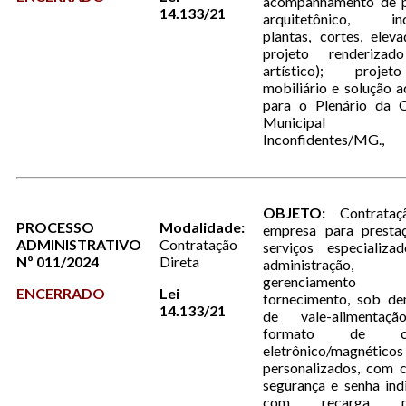
acompanhamento de p
14.133/21
arquitetônico, inc
plantas, cortes, elev
projeto renderiza
artístico); proje
mobiliário e solução a
para o Plenário da 
Municipal
Inconfidentes/MG.,
OBJETO:
Contrataç
PROCESSO
Modalidade:
empresa para presta
ADMINISTRATIVO
Contratação
serviços especializa
Nº 011/2024
Direta
administração,
gerenciamen
ENCERRADO
Lei
fornecimento, sob de
14.133/21
de vale-alimentaç
formato de ca
eletrônico/magnéticos
personalizados, com 
segurança e senha indi
com recarga me