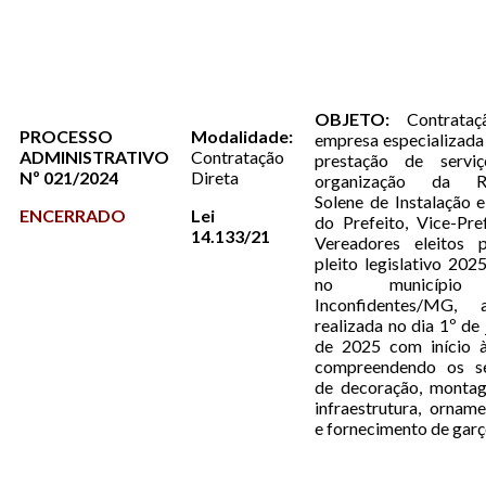
OBJETO:
Contrataç
PROCESSO
Modalidade:
empresa especializada
ADMINISTRATIVO
Contratação
prestação de servi
Nº 021/2024
Direta
organização da Re
Solene de Instalação 
ENCERRADO
Lei
do Prefeito, Vice-Pre
14.133/21
Vereadores eleitos 
pleito legislativo 202
no municípi
Inconfidentes/MG,
realizada no dia 1º de 
de 2025 com início à
compreendendo os se
de decoração, monta
infraestrutura, ornam
e fornecimento de gar