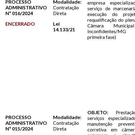
PROCESSO
Modalidade:
empresa especializ
ADMINISTRATIVO
Contratação
serviço de marcenari
Nº 016/2024
Direta
execução do proje
requalificação do plen
ENCERRADO
Lei
Câmara Municip
14.133/21
Inconfidentes/MG 
primeira fase)
OBJETO:
Prestaç
PROCESSO
Modalidade:
serviços especializa
ADMINISTRATIVO
Contratação
manutenção preven
Nº 015/2024
Direta
corretiva em câme