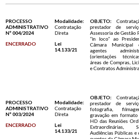
PROCESSO
Modalidade:
OBJETO:
Contrata
ADMINISTRATIVO
Contratação
prestador de servi
Nº 004/2024
Direta
Assessoria de Gestão 
“in loco” ao Preside
ENCERRADO
Lei
Câmara Municipal 
14.133/21
agentes administr
(orientações técnic
áreas de Compras, Lic
e Contratos Administra
OBJETO:
Contrata
PROCESSO
Modalidade:
prestador de servi
ADMINISTRATIVO
Contratação
fotografia, filma
Nº 003/2024
Direta
gravação em formato 
HD das Reuniões Ordi
ENCERRADO
Lei
Extraordinárias, So
14.133/21
Audiências Públicas e
eventos da Câmara Mu