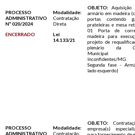
OBJETO:
Aquisição
PROCESSO
Modalidade:
armário em madeira (
ADMINISTRATIVO
Contratação
portas contendo ga
Nº 020/2024
Direta
prateleiras e mesa retr
01 Porta de corr
ENCERRADO
Lei
madeira para execu
14.133/21
projeto de requalific
plenário da C
Municipal
Inconfidentes/MG 
Segunda fase - Armá
lado esquerdo)
OBJETO:
Contrataç
PROCESSO
Modalidade:
empresa(s) especiali
ADMINISTRATIVO
Contratação
para fornecimento de 