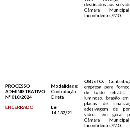
destinados aos servid
Câmara Municip
Inconfidentes/MG.
OBJETO:
Contrata
PROCESSO
Modalidade:
empresa para fornec
ADMINISTRATIVO
Contratação
de toldo retrátil, 
Nº 010/2024
Direta
luminoso, brasão e
placas de sinaliz
ENCERRADO
Lei
adesivagem de por
14.133/21
vidros em geral p
Câmara Municip
Inconfidentes/MG.